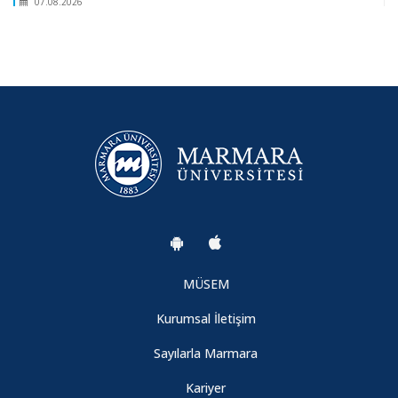
07.08.2026
Yoğun Bakımda Güncel Yaklaşımlar
07.08.2026
Lisansüstü Eğitimi ve Araştırmaları Sempozyumu-1
07.08.2026
Afette Psikososyal Destek ve Etik Boyut
07.08.2026
MÜSEM
Kurumsal İletişim
BAKIMA YENİDEN BAKIŞ SEMPOZYUMU
Sayılarla Marmara
07.08.2026
Kariyer