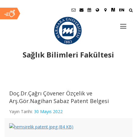
EN
Sağlık Bilimleri Fakültesi
Ana
İçerik
Doç.Dr.Çağrı Çövener Özçelik ve
Arş.Gör.Nagihan Sabaz Patent Belgesi
TEBRİK Doç.Dr.Gülten Okuroğlu
Yayın Tarihi:
30 Mayıs 2022
TEBRİK Doç.Dr.Fatma Nevin Şişman