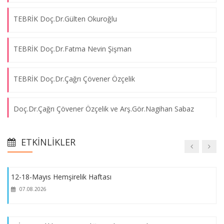
TEBRİK Doç.Dr.Gülten Okuroğlu
Akademik Personel Oryantasyon Programı
07.08.2026
TEBRİK Doç.Dr.Fatma Nevin Şişman
Pandemi Döneminde Mezun Hemşirelerin Yaşadıkları
TEBRİK Doç.Dr.Çağrı Çövener Özçelik
07.08.2026
Doç.Dr.Çağrı Çövener Özçelik ve Arş.Gör.Nagihan Sabaz
Patent Belgesi
Yurt Dışında Hemşire Olarak Çalışmak
07.08.2026
ETKINLIKLER
Akreditasyon Belgesi
12-18-Mayıs Hemşirelik Haftası
Akreditasyon Duyurusu
07.08.2026
2025-2026 Eğitim-Öğretim Yılı Oryantasyon Programı