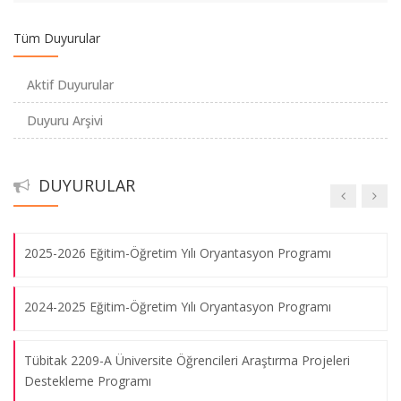
TEBRİK Doç.Dr.Çağrı Çövener Özçelik
Tüm Duyurular
Doç.Dr.Çağrı Çövener Özçelik ve Arş.Gör.Nagihan Sabaz
Aktif Duyurular
Patent Belgesi
Duyuru Arşivi
Akreditasyon Belgesi
DUYURULAR
Cinsel İstismarı Önleme Semineri
Akreditasyon Duyurusu
07.08.2026
2025-2026 Eğitim-Öğretim Yılı Oryantasyon Programı
3. Hemşirelik Şenlikleri-Hemşirelik ve Mizah
07.08.2026
2024-2025 Eğitim-Öğretim Yılı Oryantasyon Programı
Tübitak 2209-A Üniversite Öğrencileri Araştırma Projeleri
Hemşirelik İş Sağlığı ve Güvenliği Programı
Destekleme Programı
07.08.2026