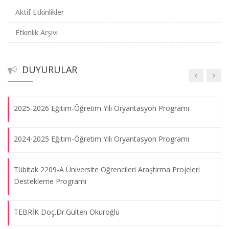
Doç.Dr.Çağrı Çövener Özçelik ve Arş.Gör.Nagihan Sabaz
Aktif Etkinlikler
Patent Belgesi
Etkinlik Arşivi
Akreditasyon Belgesi
DUYURULAR
Cinsel İstismarı Önleme Semineri
Akreditasyon Duyurusu
08.08.2026
2025-2026 Eğitim-Öğretim Yılı Oryantasyon Programı
3. Hemşirelik Şenlikleri-Hemşirelik ve Mizah
08.08.2026
2024-2025 Eğitim-Öğretim Yılı Oryantasyon Programı
Tübitak 2209-A Üniversite Öğrencileri Araştırma Projeleri
Hemşirelik İş Sağlığı ve Güvenliği Programı
Destekleme Programı
08.08.2026
TEBRİK Doç.Dr.Gülten Okuroğlu
Akademik Personel Oryantasyon Programı