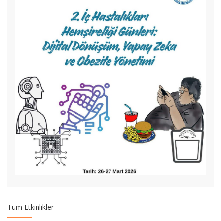
TEBRİK Doç.Dr.Gülten Okuroğlu
TEBRİK Doç.Dr.Fatma Nevin Şişman
TEBRİK Doç.Dr.Çağrı Çövener Özçelik
Tüm Etkinlikler