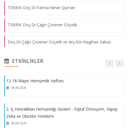
08.08.2026
TEBRİK Doç.Dr.Fatma Nevin Şişman
Pandemi Döneminde Mezun Hemşirelerin Yaşadıkları
TEBRİK Doç.Dr.Çağrı Çövener Özçelik
08.08.2026
Doç.Dr.Çağrı Çövener Özçelik ve Arş.Gör.Nagihan Sabaz
Patent Belgesi
Yurt Dışında Hemşire Olarak Çalışmak
08.08.2026
ETKINLIKLER
Akreditasyon Belgesi
12-18-Mayıs Hemşirelik Haftası
Akreditasyon Duyurusu
08.08.2026
2025-2026 Eğitim-Öğretim Yılı Oryantasyon Programı
2. İç Hastalıkları Hemşireliği Günleri - Dijital Dönüşüm, Yapay
Zeka ve Obezite Yönetimi
2024-2025 Eğitim-Öğretim Yılı Oryantasyon Programı
08.08.2026