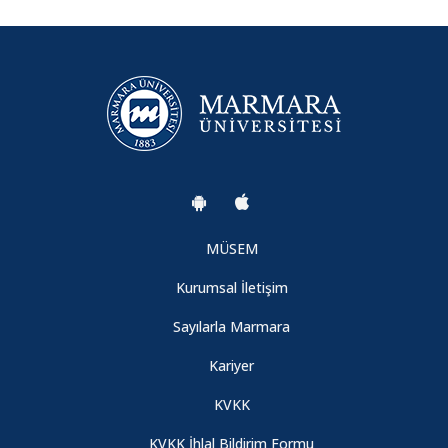
Yoğun Bakımda Güncel Yaklaşımlar
08.08.2026
Lisansüstü Eğitimi ve Araştırmaları Sempozyumu-1
08.08.2026
Afette Psikososyal Destek ve Etik Boyut
08.08.2026
MÜSEM
Kurumsal İletişim
BAKIMA YENİDEN BAKIŞ SEMPOZYUMU
Sayılarla Marmara
08.08.2026
Kariyer
2023 KİTAP SÖYLEŞİSİ
KVKK
08.08.2026
KVKK İhlal Bildirim Formu