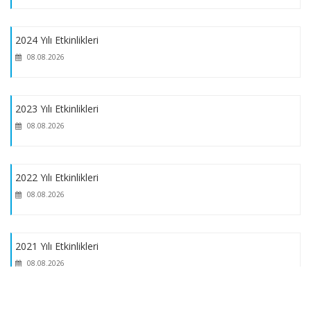
Tübitak 2209-A Üniversite Öğrencileri Araştırma Projeleri
Destekleme Programı
2024 Yılı Etkinlikleri
08.08.2026
TEBRİK Doç.Dr.Gülten Okuroğlu
2023 Yılı Etkinlikleri
TEBRİK Doç.Dr.Fatma Nevin Şişman
08.08.2026
TEBRİK Doç.Dr.Çağrı Çövener Özçelik
2022 Yılı Etkinlikleri
08.08.2026
2021 Yılı Etkinlikleri
08.08.2026