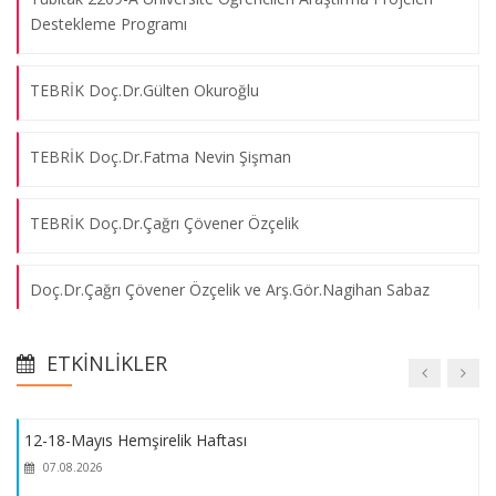
Hemşirelik İş Sağlığı ve Güvenliği Programı
Destekleme Programı
07.08.2026
TEBRİK Doç.Dr.Gülten Okuroğlu
Akademik Personel Oryantasyon Programı
07.08.2026
TEBRİK Doç.Dr.Fatma Nevin Şişman
Pandemi Döneminde Mezun Hemşirelerin Yaşadıkları
TEBRİK Doç.Dr.Çağrı Çövener Özçelik
07.08.2026
Doç.Dr.Çağrı Çövener Özçelik ve Arş.Gör.Nagihan Sabaz
Patent Belgesi
Yurt Dışında Hemşire Olarak Çalışmak
07.08.2026
ETKINLIKLER
Akreditasyon Belgesi
12-18-Mayıs Hemşirelik Haftası
Akreditasyon Duyurusu
07.08.2026