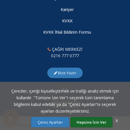
Kariyer
2023 KİTAP SÖYLEŞİSİ
KVKK
07.08.2026
KVKK İhlal Bildirim Formu
İç Hastalıkları Hemşireliği Günleri
ÇAĞRI MERKEZİ
0216 777 0777
07.08.2026
Bize Yazın
Çocuklarda Tip 1 Diyabet ve Hemşirelik Bakımı - Uzmanına
Danışalım-2
Çerezler, içeriği kişiselleştirmek ve trafiği analiz etmek için
07.08.2026
kullanılır. "Tümüne İzin Ver"i seçerek tüm tanımlama
bilgilerini kabul edebilir ya da "Çerez Ayarları"nı seçerek
Çerez Ayarları
ayarları düzenleyebilirsiniz.
Çocuklarda Solunum Sistemi Haslıkları ve Hemşirelik Bakımı-
X
Yarık Damak, Yarık Dudaklı Bebek ve Hemşirelik Bakımı -
Çerez Ayarları
Hepsine İzin Ver
Marmara Üniversitesi Bilgi İşlem Daire Başkanlığı © 2007 - 2026
Uzmanına Danışalım-1