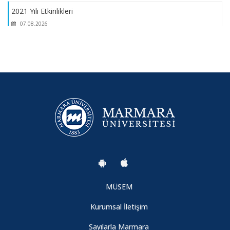
2021 Yılı Etkinlikleri
07.08.2026
Yoğun Bakımda Güncel Yaklaşımlar
07.08.2026
Lisansüstü Eğitimi ve Araştırmaları Sempozyumu-1
07.08.2026
Afette Psikososyal Destek ve Etik Boyut
07.08.2026
MÜSEM
Kurumsal İletişim
BAKIMA YENİDEN BAKIŞ SEMPOZYUMU
Sayılarla Marmara
07.08.2026